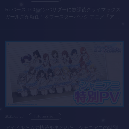
Reバース TCGアンバサダーに放課後クライマックス
ガールズが就任！＆ブースターパック アニメ「アイ
ドルマスター シャイニーカラーズ 2nd season」発
売！
2025.03.28
Information
アイドルたちの軌跡をまとめた、シャニアニの特別